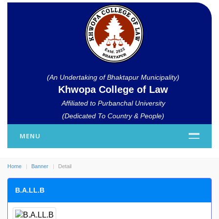
(An Undertaking of Bhaktapur Municipality)
Khwopa College of Law
Affiliated to Purbanchal University
(Dedicated To Country & People)
MENU
Home
Banner
Detail
B.A.LL.B