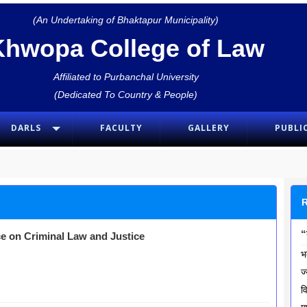
(An Undertaking of Bhaktapur Municipality)
Khwopa College of Law
Affiliated to Purbanchal University
(Dedicated To Country & People)
DARLS
FACULTY
GALLERY
PUBLI
“
nce on Criminal Law and Justice
भ
ज
व