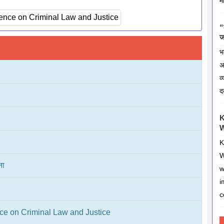
म
“
ज
भ
अ
व
द
K
W
K
W
ना
w
i
c
ence on Criminal Law and Justice