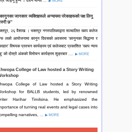
ात्र जोड्नु हुन्न । दर्शन मानव ...
▶ MORE
कानुनका जानकार व्यक्तिहरूले अन्यायमा परेकाहरूको पक्ष लिनु
रुरी छ”
क्तपुर, २६ वैशाख । भक्तपुर नगरपालिकाद्वारा सञ्चालित ख्वप कलेज
फ लको आयोजनामा कानुन दिवसको अवसरमा ‘कानुनका सिद्धान्त र
्यवहार’ विषयक प्रवचन कार्यक्रम एवं कलेजबाट प्रकाशित ‘ख्वप न्याय
बु’ को दोस्रो अंकको विमोचन कार्यक्रम शुक्रबार ....
▶ MORE
hwopa College of Law hosted a Story Writing
orkshop
hwopa College of Law hosted a Story Writing
orkshop for BALLB students, led by renowned
riter Harihar Timilsina. He emphasized the
mportance of turning real events and legal cases into
ompelling narratives, ...
▶ MORE