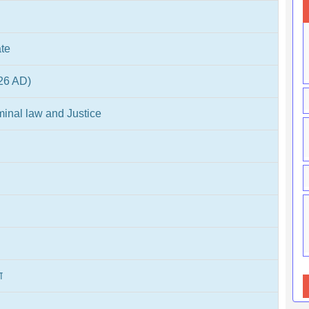
te
026 AD)
minal law and Justice
ा