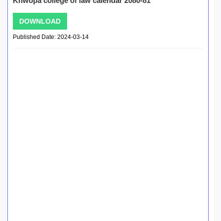
Khwopa college of law calendar 2080-81
DOWNLOAD
Published Date: 2024-03-14